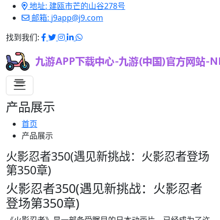
地址:
建瓯市芒的山谷278号
邮箱:
j9app@j9.com
找到我们:
产品展示
首页
产品展示
火影忍者350(遇见新挑战：火影忍者登场
第350章)
火影忍者350(遇见新挑战：火影忍者
登场第350章)