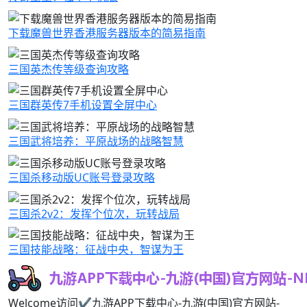
下载魔兽世界香港服务器版本的简易指南
三国英杰传等级查询攻略
三国群英传7手机设置全屏中心
三国武将培养：平原战场的战略智慧
三国杀移动版UC账号登录攻略
三国杀2v2：发挥个位次，玩转战局
三国技能战略：征战中央，智谋为王
Welcome访问✔九游APP下载中心-九游(中国)官方网站-